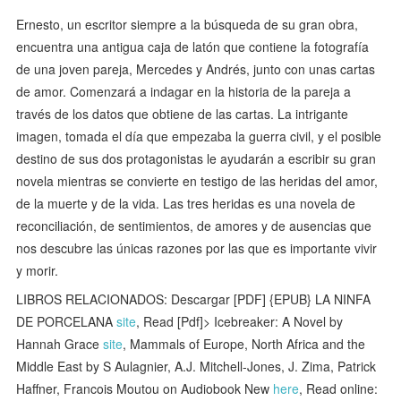
Ernesto, un escritor siempre a la búsqueda de su gran obra,
encuentra una antigua caja de latón que contiene la fotografía
de una joven pareja, Mercedes y Andrés, junto con unas cartas
de amor. Comenzará a indagar en la historia de la pareja a
través de los datos que obtiene de las cartas. La intrigante
imagen, tomada el día que empezaba la guerra civil, y el posible
destino de sus dos protagonistas le ayudarán a escribir su gran
novela mientras se convierte en testigo de las heridas del amor,
de la muerte y de la vida. Las tres heridas es una novela de
reconciliación, de sentimientos, de amores y de ausencias que
nos descubre las únicas razones por las que es importante vivir
y morir.
LIBROS RELACIONADOS: Descargar [PDF] {EPUB} LA NINFA
DE PORCELANA
site
, Read [Pdf]> Icebreaker: A Novel by
Hannah Grace
site
, Mammals of Europe, North Africa and the
Middle East by S Aulagnier, A.J. Mitchell-Jones, J. Zima, Patrick
Haffner, Francois Moutou on Audiobook New
here
, Read online: