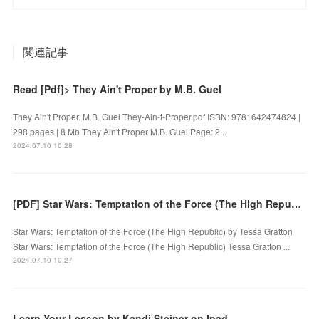
関連記事
Read [Pdf]> They Ain't Proper by M.B. Guel
They Ain't Proper. M.B. Guel They-Ain-t-Proper.pdf ISBN: 9781642474824 |
298 pages | 8 Mb They Ain't Proper M.B. Guel Page: 2...
2024.07.10 10:28
[PDF] Star Wars: Temptation of the Force (The High Republic) by Tessa Gratton
Star Wars: Temptation of the Force (The High Republic) by Tessa Gratton
Star Wars: Temptation of the Force (The High Republic) Tessa Gratton ...
2024.07.10 10:27
Learn Your Lesson by Kandi Steiner on Ipad