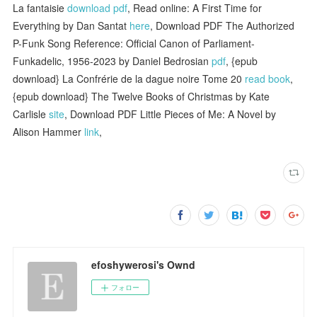
La fantaisie
download pdf
, Read online: A First Time for
Everything by Dan Santat
here
, Download PDF The Authorized
P-Funk Song Reference: Official Canon of Parliament-
Funkadelic, 1956-2023 by Daniel Bedrosian
pdf
, {epub
download} La Confrérie de la dague noire Tome 20
read book
,
{epub download} The Twelve Books of Christmas by Kate
Carlisle
site
, Download PDF Little Pieces of Me: A Novel by
Alison Hammer
link
,
efoshywerosi's Ownd
フォロー